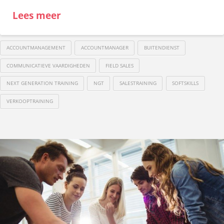
Lees meer
ACCOUNTMANAGEMENT
ACCOUNTMANAGER
BUITENDIENST
COMMUNICATIEVE VAARDIGHEDEN
FIELD SALES
NEXT GENERATION TRAINING
NGT
SALESTRAINING
SOFTSKILLS
VERKOOPTRAINING