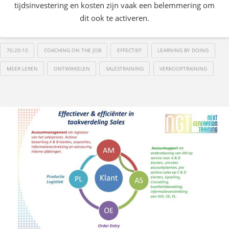
tijdsinvestering en kosten zijn vaak een belemmering om
dit ook te activeren.
70:20:10
COACHING ON THE JOB
EFFECTIEF
LEARNING BY DOING
MEER LEREN
ONTWIKKELEN
SALESTRAINING
VERKOOPTRAINING