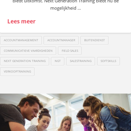
biedt uitkomst. Next Generation Training biedt nu de
mogelijkheid …
Lees meer
ACCOUNTMANAGEMENT
ACCOUNTMANAGER
BUITENDIENST
COMMUNICATIEVE VAARDIGHEDEN
FIELD SALES
NEXT GENERATION TRAINING
NGT
SALESTRAINING
SOFTSKILLS
VERKOOPTRAINING