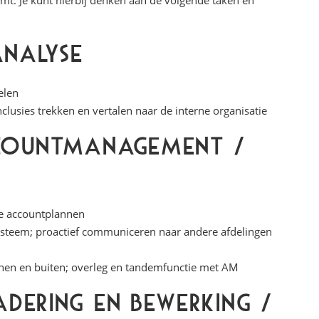
. Je kunt hierbij denken aan de volgende taken en
nalyse
elen
lusies trekken en vertalen naar de interne organisatie
ccountmanagement /
de accountplannen
ysteem; proactief communiceren naar andere afdelingen
nnen en buiten; overleg en tandemfunctie met AM
dering en bewerking /