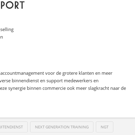
pport
selling
en
s/accountmanagement voor de grotere klanten en meer
 diverse binnendienst en support medewerkers en
t deze synergie binnen commercie ook meer slagkracht naar de
UITENDIENST
NEXT GENERATION TRAINING
NGT