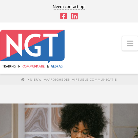
Neem contact op!
N
HOME
NIEUW! VAARDIGHEDEN VIRTUELE COMMUNICATIE